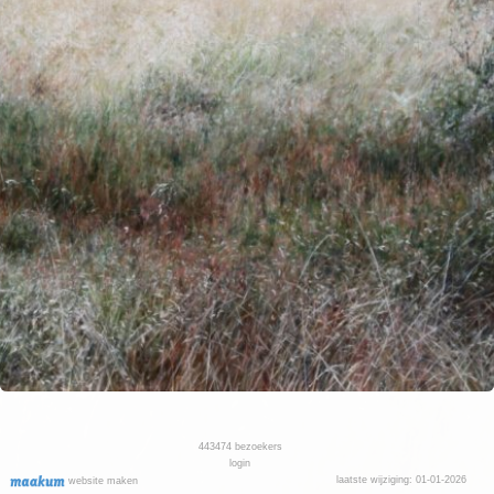
443474
bezoekers
login
laatste wijziging: 01-01-2026
website maken